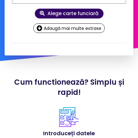
Alege carte funciară
Adaugă mai multe extrase
Date
contact și facturare
Doresc factură pe firmă
Cum functionează? Simplu și
*
Nume client:
rapid!
*
Adresa:
Introduceți datele
*
Telefon: