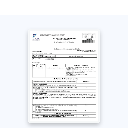
Fără această opțiune, extrasul se trimite doar pe e-
mail și SMS
*
Am luat la cunoștință și sunt de acord cu
Politica de confidențialitate
și
Termenii si
Condițiile
acestui site. Împuternicesc un
reprezentant Extras-rapid.ro să solicite în
numele meu documentul obținut de la ANCPI /
OCPI
Plătește
cu Cardul >
69
Lei
+ TVA
Plătește prin
bancă
>
69
Lei
+ TVA