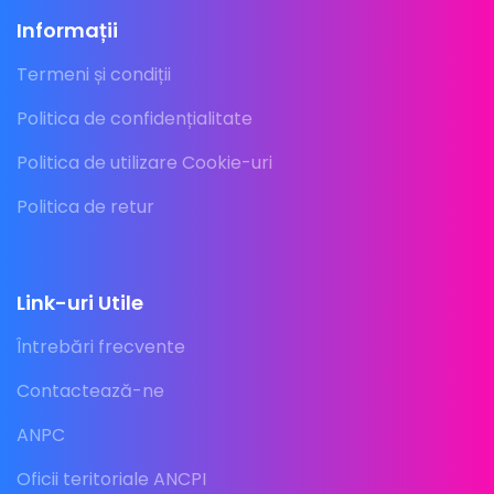
Informații
Termeni și condiții
Politica de confidențialitate
Politica de utilizare Cookie-uri
Politica de retur
Link-uri Utile
Întrebări frecvente
Contactează-ne
ANPC
Oficii teritoriale ANCPI