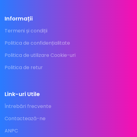
Informații
Termeni și condiții
Politica de confidențialitate
Politica de utilizare Cookie-uri
Politica de retur
Link-uri Utile
Întrebări frecvente
Contactează-ne
ANPC