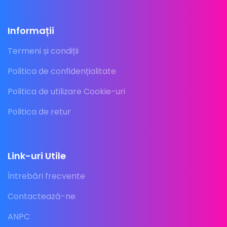
Informații
Termeni și condiții
Politica de confidențialitate
Politica de utilizare Cookie-uri
Politica de retur
Link-uri Utile
Întrebări frecvente
Contactează-ne
ANPC