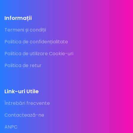
Informații
Termeni și condiții
Politica de confidențialitate
Politica de utilizare Cookie-uri
Politica de retur
Link-uri Utile
Întrebări frecvente
Contactează-ne
ANPC