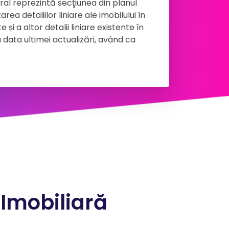
ral reprezintă secţiunea din planul
ea detaliilor liniare ale imobilului în
 și a altor detalii liniare existente în
 data ultimei actualizări, având ca
 Imobiliară