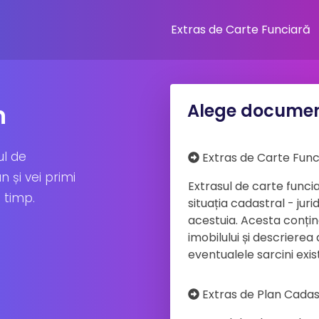
Extras de Carte Funciară
n
Alege documen
ul de
Extras de Carte Func
 și vei primi
Extrasul de carte func
 timp.
situația cadastral - jur
acestuia. Acesta conține
imobilului și descrierea
eventualele sarcini exis
Extras de Plan Cadas