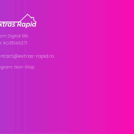
om Digital SRL
I: RO35146271
ntact@extras-rapid.ro
ogram: Non-Stop