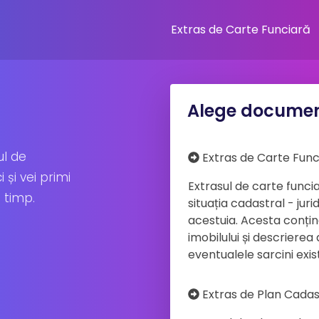
Extras de Carte Funciară
Alege documen
ul de
Extras de Carte Func
 și vei primi
Extrasul de carte func
 timp.
situația cadastral - jur
acestuia. Acesta conține
imobilului și descrierea
eventualele sarcini exis
Extras de Plan Cadas