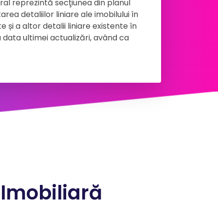
ral reprezintă secţiunea din planul
ea detaliilor liniare ale imobilului în
 și a altor detalii liniare existente în
 data ultimei actualizări, având ca
 Imobiliară