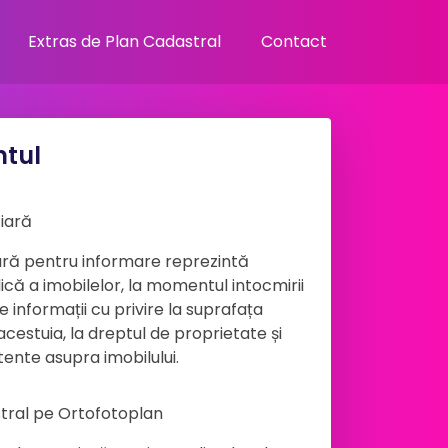
Extras de Plan Cadastral
Contact
tul
iară
iară pentru informare reprezintă
idică a imobilelor, la momentul intocmirii
 informații cu privire la suprafața
 acestuia, la dreptul de proprietate și
tente asupra imobilului.
tral pe Ortofotoplan