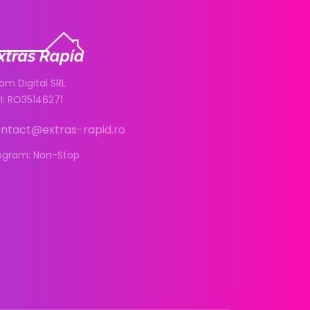
om Digital SRL
I: RO35146271
ntact@extras-rapid.ro
ogram: Non-Stop