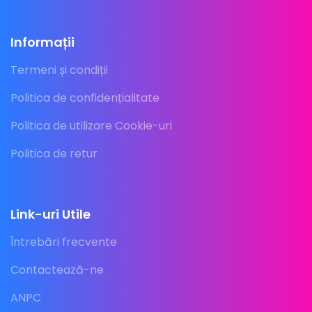
Informații
Termeni și condiții
Politica de confidențialitate
Politica de utilizare Cookie-uri
Politica de retur
Link-uri Utile
Întrebări frecvente
Contactează-ne
ANPC