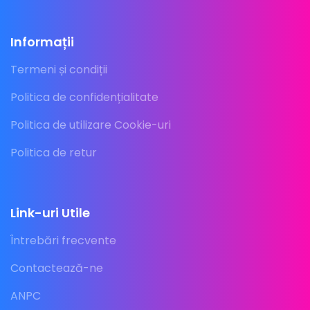
Informații
Termeni și condiții
Politica de confidențialitate
Politica de utilizare Cookie-uri
Politica de retur
Link-uri Utile
Întrebări frecvente
Contactează-ne
ANPC