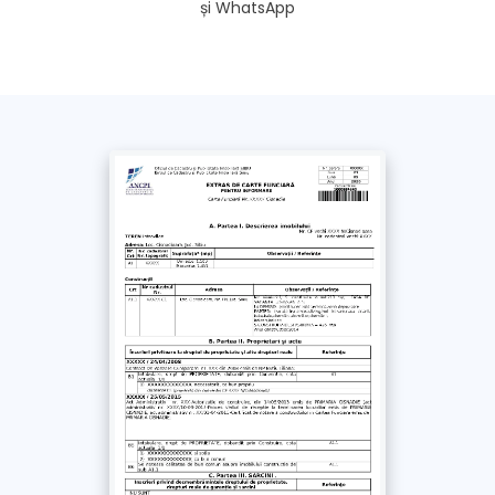
și WhatsApp
Fără această opțiune, extrasul se trimite doar pe e-
mail și SMS
*
Am luat la cunoștință și sunt de acord cu
Politica de confidențialitate
și
Termenii si
Condițiile
acestui site. Împuternicesc un
reprezentant Extras-rapid.ro să solicite în
numele meu documentul obținut de la ANCPI /
OCPI
Plătește
cu Cardul >
69
Lei
+ TVA
Plătește prin
bancă
>
69
Lei
+ TVA