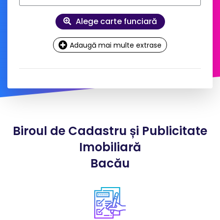
Alege carte funciară
Adaugă mai multe extrase
Date
contact și facturare
Doresc factură pe firmă
Biroul de Cadastru și Publicitate
*
Nume client:
Imobiliară
Bacău
*
Adresa:
*
Telefon: