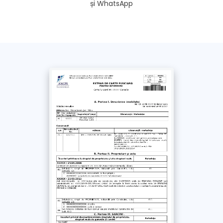
și WhatsApp
Fără această opțiune, extrasul se trimite doar pe e-
mail și SMS
*
Am luat la cunoștință și sunt de acord cu
Politica de confidențialitate
și
Termenii si
Condițiile
acestui site. Împuternicesc un
reprezentant Extras-rapid.ro să solicite în
numele meu documentul obținut de la ANCPI /
OCPI
Plătește
cu Cardul >
69
Lei
+ TVA
Plătește prin
bancă
>
69
Lei
+ TVA