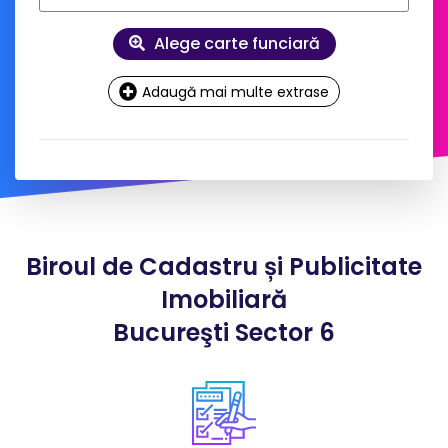
Alege carte funciară
Adaugă mai multe extrase
Date
contact și facturare
Doresc factură pe firmă
Biroul de Cadastru și Publicitate
*
Nume client:
Imobiliară
Bucureşti Sector 6
*
Adresa:
*
Telefon: